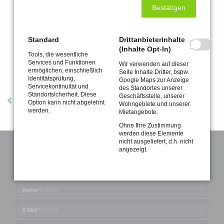
Bestätigen
Standard
Drittanbieterinhalte
(Inhalte Opt-In)
Tools, die wesentliche
Services und Funktionen
Wir verwenden auf dieser
ermöglichen, einschließlich
Seite Inhalte Dritter, bspw.
Identitätsprüfung,
Google Maps zur Anzeige
Servicekontinuität und
des Standortes unserer
Zurück
Standortsicherheit. Diese
Geschäftsstelle, unserer
Option kann nicht abgelehnt
Wohngebiete und unserer
werden.
Mietangebote.
Ohne Ihre Zustimmung
werden diese Elemente
nicht ausgeliefert, d.h. nicht
angezeigt.
KONTAKTIEREN SIE UNS
Pflichtfeld
Name
*
Pflichtfeld
E-Mail
*
Pflichtfeld
Telefonnummer
*