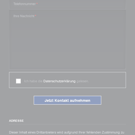
Pflichtfeld
Ihre Nachricht
*
Ich habe die
Datenschutzerklärung
gelesen.
Jetzt Kontakt aufnehmen
ADRESSE
Dieser Inhalt eines Drittanbieters wird aufgrund Ihrer fehlenden Zustimmung zu
Drittanbieter-Inhalten nicht angezeigt.