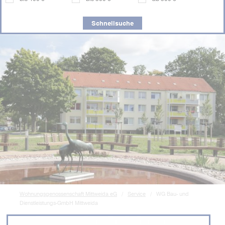
Schnellsuche
Wohnungsgenossenschaft Mittweida eG
Service
WG Bau- und
Dienstleistungs-GmbH Mittweida