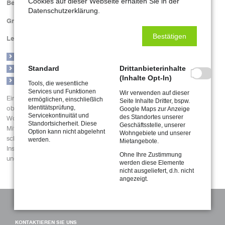
Cookies auf dieser Webseite erhalten Sie in der
Datenschutzerklärung.
Hauswart und andere Dienstleistungen
Wärme und Warmwasserversorgung
Bestätigen
Ein Mitarbeiterstamm von insgesamt 22 Arbeitnehmern erbringt die
oben aufgeführten Dienstleistungen vertragsgemäß für die
Wohnungsgenossenschaft Mittweida eG. Somit profitieren unsere
Standard
Drittanbieterinhalte
Mitglieder vom umfassenden Service, einem gepflegten Wohnumfeld,
(Inhalte Opt-In)
schneller Hilfe bei Reparaturmeldungen, sowie der stetigen
Tools, die wesentliche
Instandhaltungs- und Instandsetzungsarbeiten, die der Werterhaltung
Services und Funktionen
Wir verwenden auf dieser
ermöglichen, einschließlich
und Verschönerung unserer Wohnungsbestände dienen.
Seite Inhalte Dritter, bspw.
Identitätsprüfung,
Google Maps zur Anzeige
Servicekontinuität und
des Standortes unserer
Standortsicherheit. Diese
Geschäftsstelle, unserer
Option kann nicht abgelehnt
Wohngebiete und unserer
werden.
Mietangebote.
Ohne Ihre Zustimmung
werden diese Elemente
KONTAKTIEREN SIE UNS
nicht ausgeliefert, d.h. nicht
angezeigt.
Pflichtfeld
Name
*
Pflichtfeld
E-Mail
*