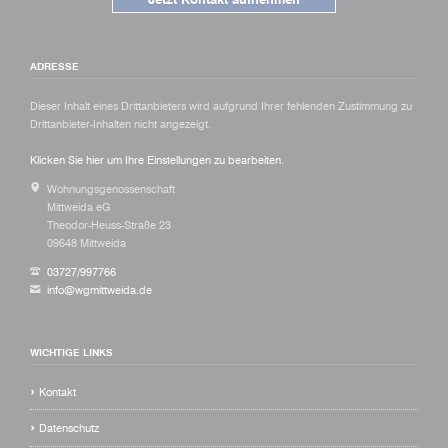
Drittanbieter-Inhalten nicht angezeigt.
Klicken Sie hier um Ihre Einstellungen zu bearbeiten.
Wohnungsgenossenschaft
Mittweida eG
Theodor-Heuss-Straße 23
09648 Mittweida
03727/997766
info@wgmittweida.de
WICHTIGE LINKS
Kontakt
Datenschutz
Impressum
Datenschutz-Einstellungen