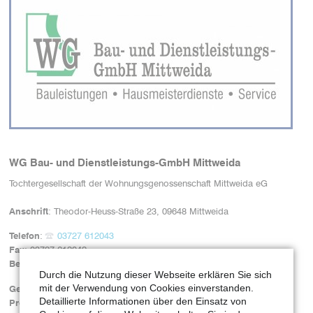
WG Bau- und Dienstleistungs-GmbH Mittweida
Tochtergesellschaft der Wohnungsgenossenschaft Mittweida eG
Anschrift
: Theodor-Heuss-Straße 23, 09648 Mittweida
Telefon
:
03727 612043
Fax
: 03727 612042
Bereitschaftsdienst
:
0170 2706267
Geschäftsführerin
: Jutta Bornemann
Prokurist
: Ronny Schubert
Betriebsleiter
: Danilo Hamel
Gründung:
29.05.1998
Durch die Nutzung dieser Webseite erklären Sie sich
Leistungsbereiche:
mit der Verwendung von Cookies einverstanden.
Detaillierte Informationen über den Einsatz von
Bau- und Reparaturleistungen (einschließlich Modernisierung)